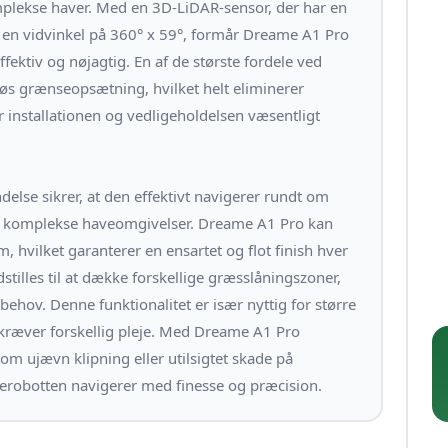
plekse haver. Med en 3D-LiDAR-sensor, der har en
g en vidvinkel på 360° x 59°, formår Dreame A1 Pro
ffektiv og nøjagtig. En af de største fordele ved
løs grænseopsætning, hvilket helt eliminerer
r installationen og vedligeholdelsen væsentligt
lse sikrer, at den effektivt navigerer rundt om
 til komplekse haveomgivelser. Dreame A1 Pro kan
 hvilket garanterer en ensartet og flot finish hver
illes til at dække forskellige græsslåningszoner,
 behov. Denne funktionalitet er især nyttig for større
kræver forskellig pleje. Med Dreame A1 Pro
om ujævn klipning eller utilsigtet skade på
erobotten navigerer med finesse og præcision.