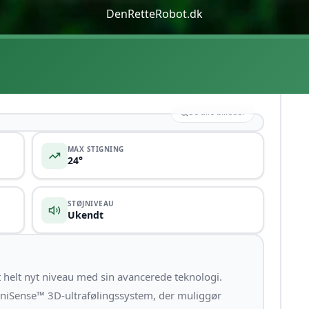
DenRetteRobot.dk
Se alle billeder
MAX STIGNING
24°
STØJNIVEAU
Ukendt
 helt nyt niveau med sin avancerede teknologi.
iSense™ 3D-ultrafølingssystem, der muliggør