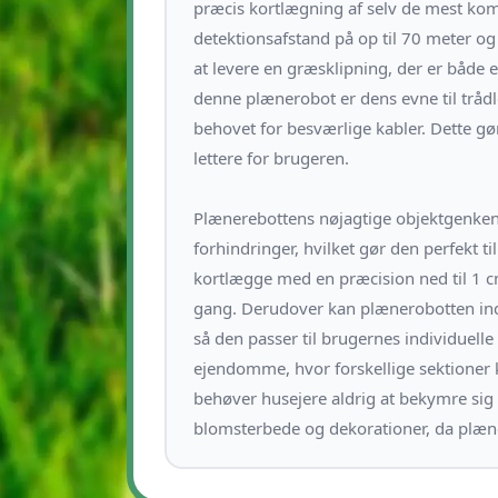
præcis kortlægning af selv de mest kom
detektionsafstand på op til 70 meter o
at levere en græsklipning, der er både e
denne plænerobot er dens evne til tråd
behovet for besværlige kabler. Dette gø
lettere for brugeren.
Plænerebottens nøjagtige objektgenkende
forhindringer, hvilket gør den perfekt
kortlægge med en præcision ned til 1 cm,
gang. Derudover kan plænerobotten indst
så den passer til brugernes individuelle
ejendomme, hvor forskellige sektioner 
behøver husejere aldrig at bekymre sig 
blomsterbede og dekorationer, da plæn