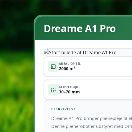
Dreame A1 Pro
AREAL OP TIL
2000 m²
KLIPPEHØJDE
30–70 mm
BESKRIVELSE
Dreame A1 Pro bringer plænepleje til et
Denne plænerobot er udstyret med Omn