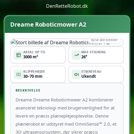
DenRetteRobot.dk
Dreame Roboticmower A2
Se alle billeder
AREAL OP TIL
MAX STIGNING
3000 m²
26°
KLIPPEHØJDE
STØJNIVEAU
30–70 mm
Ukendt
BESKRIVELSE
Dreame Dreame Roboticmower A2 kombinerer
avanceret teknologi med brugervenlighed for at
levere en præcis plæneplejeoplevelse. Denne
plænerobot er udstyret med OmniSense™ 2.0, et
3D ultrasensorsystem, der sikrer præcis