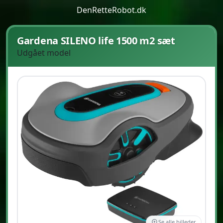
DenRetteRobot.dk
Gardena SILENO life 1500 m2 sæt
Udgået model
Se alle billeder