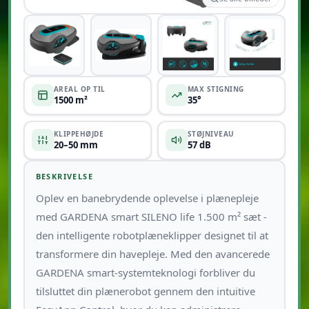
+5
AREAL OP TIL
MAX STIGNING
1500 m²
35°
KLIPPEHØJDE
STØJNIVEAU
20–50 mm
57 dB
BESKRIVELSE
Oplev en banebrydende oplevelse i plænepleje
med GARDENA smart SILENO life 1.500 m² sæt -
den intelligente robotplæneklipper designet til at
transformere din havepleje. Med den avancerede
GARDENA smart-systemteknologi forbliver du
tilsluttet din plænerobot gennem den intuitive