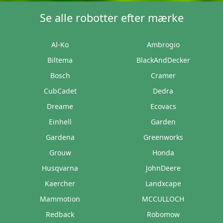
Se alle robotter efter mærke
Al-Ko
Ambrogio
Biltema
BlackAndDecker
Bosch
Cramer
CubCadet
Dedra
Dreame
Ecovacs
Einhell
Garden
Gardena
Greenworks
Grouw
Honda
Husqvarna
JohnDeere
Kaercher
Landxcape
Mammotion
MCCULLOCH
Redback
Robomow