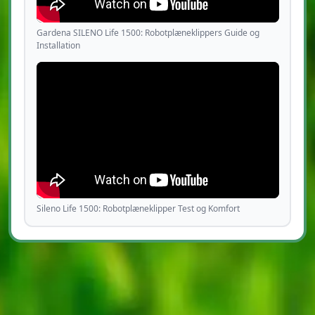
Gardena SILENO Life 1500: Robotplæneklippers Guide og
Installation
Sileno Life 1500: Robotplæneklipper Test og Komfort