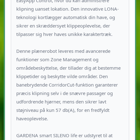
EasyApp Control, hvor du kan administrere
klipning uanset lokation. Den innovative LONA-
teknologi kortlægger automatisk din have, og
sikrer en skræddersyet klippeoplevelse, der
tilpasser sig hver haves unikke karaktertræk.
Denne plænerobot leveres med avancerede
funktioner som Zone Management og
områdebeskyttelse, der tillader dig at bestemme
klippetider og beskytte vilde områder. Den
banebrydende CorridorCut-funktion garanterer
præcis klipning selv i de snævre passager og
udfordrende hjørner, mens den sikrer lavt
støjniveau på kun 57 db(A), for en fredfyldt
haveoplevelse.
GARDENA smart SILENO life er udstyret til at