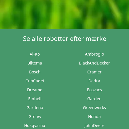
Se alle robotter efter mærke
Al-Ko
Ambrogio
Biltema
BlackAndDecker
Bosch
Cramer
CubCadet
Dedra
Dreame
Ecovacs
Einhell
Garden
Gardena
Greenworks
Grouw
Honda
Husqvarna
JohnDeere