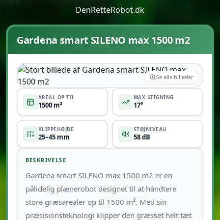
DenRetteRobot.dk
Gardena smart SILENO max 1500 m2
Se alle billeder
AREAL OP TIL
MAX STIGNING
1500 m²
17°
KLIPPEHØJDE
STØJNIVEAU
25–45 mm
58 dB
BESKRIVELSE
Gardena smart SILENO max 1500 m2 er en
pålidelig plænerobot designet til at håndtere
store græsarealer op til 1500 m². Med sin
præcisionsteknologi klipper den græsset helt tæt