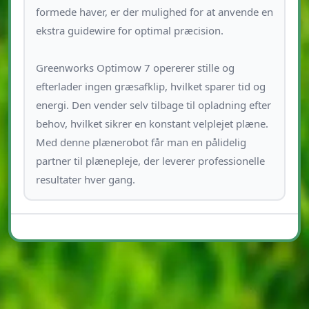
formede haver, er der mulighed for at anvende en
ekstra guidewire for optimal præcision.
Greenworks Optimow 7 opererer stille og
efterlader ingen græsafklip, hvilket sparer tid og
energi. Den vender selv tilbage til opladning efter
behov, hvilket sikrer en konstant velplejet plæne.
Med denne plænerobot får man en pålidelig
partner til plænepleje, der leverer professionelle
resultater hver gang.