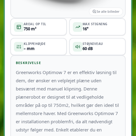
Se alle billeder
AREAL OP TIL
MAX STIGNING
750 m²
16°
KLIPPEHØJDE
STØJNIVEAU
– mm
60 dB
BESKRIVELSE
Greenworks Optimow 7 er en effektiv løsning til
dem, der ønsker en velplejet plæne uden
besværet med manuel klipning. Denne
plænerobot er designet til at vedligeholde
områder på op til 750m2, hvilket gør den ideel til
mellemstore haver. Med Greenworks Optimow 7
er installationen problemfri, da alt nødvendigt
udstyr følger med. Enkelt etablerer du en