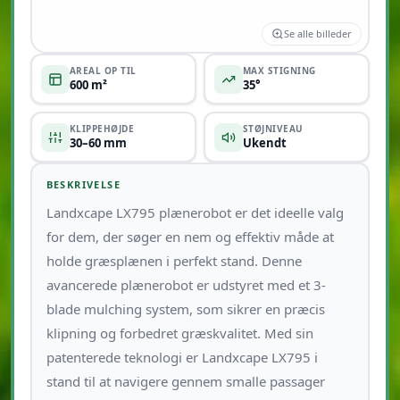
Se alle billeder
AREAL OP TIL
MAX STIGNING
600 m²
35°
KLIPPEHØJDE
STØJNIVEAU
30–60 mm
Ukendt
BESKRIVELSE
Landxcape LX795 plænerobot er det ideelle valg
for dem, der søger en nem og effektiv måde at
holde græsplænen i perfekt stand. Denne
avancerede plænerobot er udstyret med et 3-
blade mulching system, som sikrer en præcis
klipning og forbedret græskvalitet. Med sin
patenterede teknologi er Landxcape LX795 i
stand til at navigere gennem smalle passager