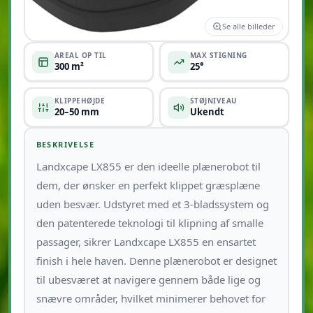
Se alle billeder
AREAL OP TIL
MAX STIGNING
300 m²
25°
KLIPPEHØJDE
STØJNIVEAU
20–50 mm
Ukendt
BESKRIVELSE
Landxcape LX855 er den ideelle plænerobot til
dem, der ønsker en perfekt klippet græsplæne
uden besvær. Udstyret med et 3-bladssystem og
den patenterede teknologi til klipning af smalle
passager, sikrer Landxcape LX855 en ensartet
finish i hele haven. Denne plænerobot er designet
til ubesværet at navigere gennem både lige og
snævre områder, hvilket minimerer behovet for