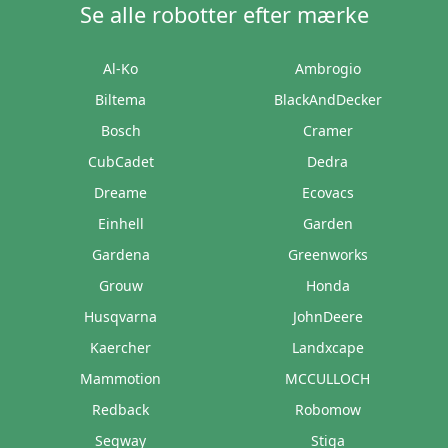
Se alle robotter efter mærke
Al-Ko
Ambrogio
Biltema
BlackAndDecker
Bosch
Cramer
CubCadet
Dedra
Dreame
Ecovacs
Einhell
Garden
Gardena
Greenworks
Grouw
Honda
Husqvarna
JohnDeere
Kaercher
Landxcape
Mammotion
MCCULLOCH
Redback
Robomow
Segway
Stiga