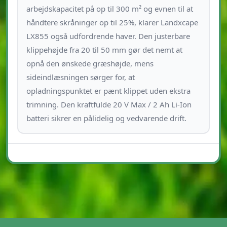
arbejdskapacitet på op til 300 m² og evnen til at
håndtere skråninger op til 25%, klarer Landxcape
LX855 også udfordrende haver. Den justerbare
klippehøjde fra 20 til 50 mm gør det nemt at
opnå den ønskede græshøjde, mens
sideindlæsningen sørger for, at
opladningspunktet er pænt klippet uden ekstra
trimning. Den kraftfulde 20 V Max / 2 Ah Li-Ion
batteri sikrer en pålidelig og vedvarende drift.