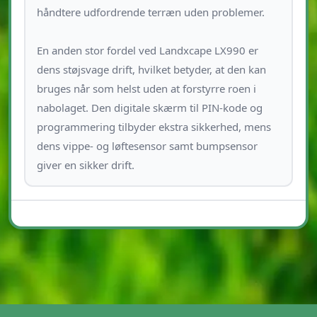
håndtere udfordrende terræn uden problemer.
En anden stor fordel ved Landxcape LX990 er
dens støjsvage drift, hvilket betyder, at den kan
bruges når som helst uden at forstyrre roen i
nabolaget. Den digitale skærm til PIN-kode og
programmering tilbyder ekstra sikkerhed, mens
dens vippe- og løftesensor samt bumpsensor
giver en sikker drift.