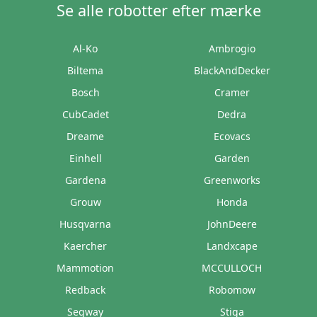
Se alle robotter efter mærke
Al-Ko
Ambrogio
Biltema
BlackAndDecker
Bosch
Cramer
CubCadet
Dedra
Dreame
Ecovacs
Einhell
Garden
Gardena
Greenworks
Grouw
Honda
Husqvarna
JohnDeere
Kaercher
Landxcape
Mammotion
MCCULLOCH
Redback
Robomow
Segway
Stiga