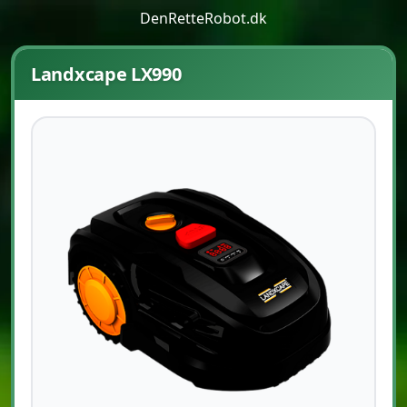
DenRetteRobot.dk
Landxcape LX990