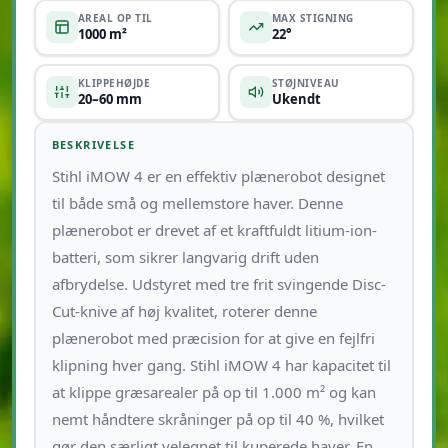
AREAL OP TIL
MAX STIGNING
1000 m²
22°
KLIPPEHØJDE
STØJNIVEAU
20–60 mm
Ukendt
BESKRIVELSE
Stihl iMOW 4 er en effektiv plænerobot designet
til både små og mellemstore haver. Denne
plænerobot er drevet af et kraftfuldt litium-ion-
batteri, som sikrer langvarig drift uden
afbrydelse. Udstyret med tre frit svingende Disc-
Cut-knive af høj kvalitet, roterer denne
plænerobot med præcision for at give en fejlfri
klipning hver gang. Stihl iMOW 4 har kapacitet til
at klippe græsarealer på op til 1.000 m² og kan
nemt håndtere skråninger på op til 40 %, hvilket
gør den særligt velegnet til kuperede haver. En