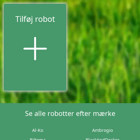
Tilføj robot
Se alle robotter efter mærke
Al-Ko
Ambrogio
Biltema
BlackAndDecker