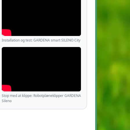
Installation og test: GARDENA smart SILENO City
Stop med at klippe: Robotplæneklipper GARDENA
Sileno