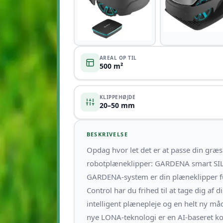
AREAL OP TIL
500 m²
KLIPPEHØJDE
20–50 mm
BESKRIVELSE
Opdag hvor let det er at passe din g
robotplæneklipper: GARDENA smart SILE
GARDENA-system er din plæneklipper f
Control har du frihed til at tage dig af
intelligent plænepleje og en helt ny m
nye LONA-teknologi er en AI-baseret k