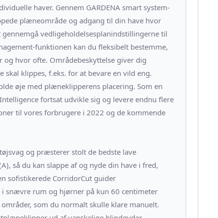
 individuelle haver. Gennem GARDENA smart system-
lippede plæneområde og adgang til din have hvor
t gennemgå vedligeholdelsesplanindstillingerne til
anagement-funktionen kan du fleksibelt bestemme,
r og hvor ofte. Områdebeskyttelse giver dig
skal klippes, f.eks. for at bevare en vild eng.
holde øje med plæneklipperens placering. Som en
elligence fortsat udvikle sig og levere endnu flere
ner til vores forbrugere i 2022 og de kommende
tøjsvag og præsterer stolt de bedste lave
A), så du kan slappe af og nyde din have i fred,
n sofistikerede CorridorCut guider
 i snævre rum og hjørner på kun 60 centimeter
områder, som du normalt skulle klare manuelt.
tplæneklipper ud af vanskelige blindgyder.