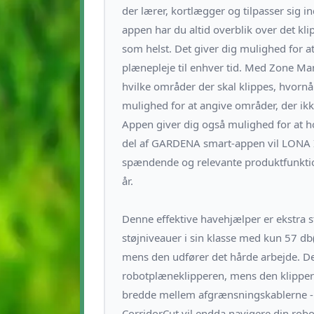
der lærer, kortlægger og tilpasser sig
appen har du altid overblik over det k
som helst. Det giver dig mulighed for a
plænepleje til enhver tid. Med Zone M
hvilke områder der skal klippes, hvornå
mulighed for at angive områder, der ikke 
Appen giver dig også mulighed for at 
del af GARDENA smart-appen vil LONA Int
spændende og relevante produktfunktio
år.
Denne effektive havehjælper er ekstra s
støjniveauer i sin klasse med kun 57 db(
mens den udfører det hårde arbejde. De
robotplæneklipperen, mens den klipper
bredde mellem afgrænsningskablerne - 
CorridorCut vil endda navigere din robo