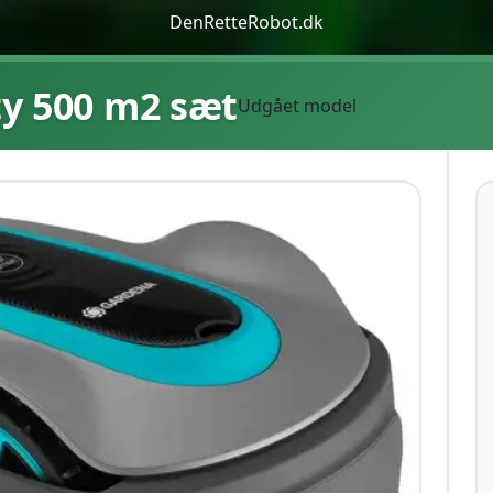
DenRetteRobot.dk
ty 500 m2 sæt
Udgået model