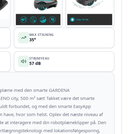
+5
MAX STIGNING
35°
STØJNIVEAU
57 dB
ræsplæne med den smarte GARDENA
NO city, 500 m² sæt! Takket være det smarte
uldt forbundet, og med den smarte EasyApp
 din have, hvor som helst. Oplev det næste niveau af
åde at interagere med din robotplæneklipper på. Den
ortlægningsteknologi med lokationsfølgesporing,