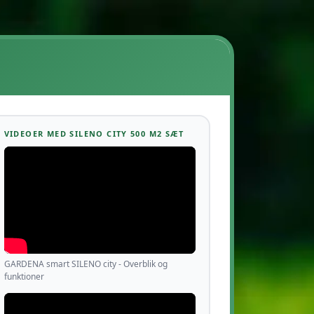
VIDEOER MED SILENO CITY 500 M2 SÆT
GARDENA smart SILENO city - Overblik og
funktioner