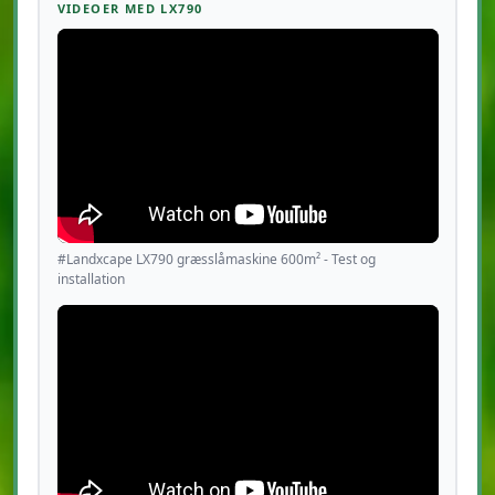
VIDEOER MED LX790
#Landxcape LX790 græsslåmaskine 600m² - Test og
installation