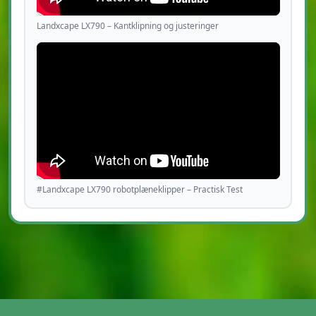
Landxcape LX790 – Kantklipning og justeringer
#Landxcape LX790 robotplæneklipper – Practisk Test