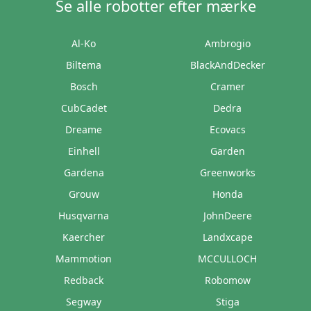
Se alle robotter efter mærke
Al-Ko
Ambrogio
Biltema
BlackAndDecker
Bosch
Cramer
CubCadet
Dedra
Dreame
Ecovacs
Einhell
Garden
Gardena
Greenworks
Grouw
Honda
Husqvarna
JohnDeere
Kaercher
Landxcape
Mammotion
MCCULLOCH
Redback
Robomow
Segway
Stiga