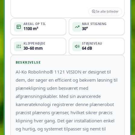
Se alle billeder
AREAL OP TIL
MAX STIGNING
1100 m²
30°
KLIPPEHØJDE
STØJNIVEAU
30–60 mm
64 dB
BESKRIVELSE
Al-Ko Robolinho® 1121 VISION er designet til
dem, der søger en efficient og bekvem løsning til
plæneklipning uden besværet med
afgrænsningskabler. Med sin avancerede
kamerateknologi registrerer denne plænerobot
præcist plænens grænser, hvilket sikrer præcis
klipning hver gang. Det gør installationen enkel
og hurtig, og systemet tilpasser sig nemt til