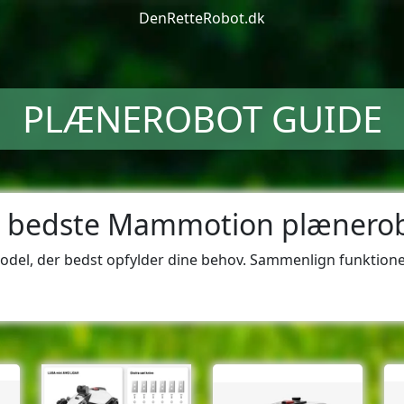
DenRetteRobot.dk
PLÆNEROBOT GUIDE
 bedste Mammotion plænerobo
model, der bedst opfylder dine behov. Sammenlign funkti