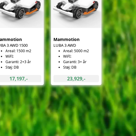
ammotion
Mammotion
BA 3 AWD 1500
LUBA 3 AWD
Areal: 1500 m2
Areal: 5000 m2
WiFI:
WiFI:
Garanti: 2+3 år
Garanti: 3+ år
Støj: DB
Støj: DB
17,197,-
23,929,-