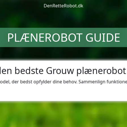
DenRetteRobot.dk
PLÆNEROBOT GUIDE
den bedste Grouw plænerobot t
model, der bedst opfylder dine behov. Sammenlign funktio