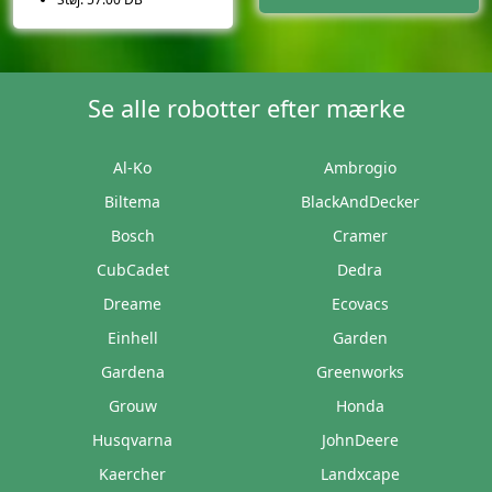
Se alle robotter efter mærke
Al-Ko
Ambrogio
Biltema
BlackAndDecker
Bosch
Cramer
CubCadet
Dedra
Dreame
Ecovacs
Einhell
Garden
Gardena
Greenworks
Grouw
Honda
Husqvarna
JohnDeere
Kaercher
Landxcape