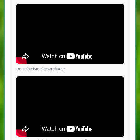
De 10 bedste plænerobotter