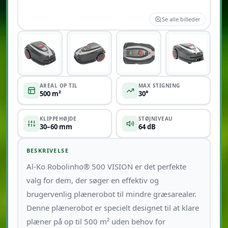
Se alle billeder
AREAL OP TIL
MAX STIGNING
500 m²
30°
KLIPPEHØJDE
STØJNIVEAU
30–60 mm
64 dB
BESKRIVELSE
Al-Ko Robolinho® 500 VISION er det perfekte
valg for dem, der søger en effektiv og
brugervenlig plænerobot til mindre græsarealer.
Denne plænerobot er specielt designet til at klare
plæner på op til 500 m² uden behov for