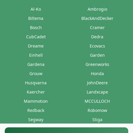
Al-Ko
Ambrogio
Biltema
BlackAndDecker
Bosch
Cramer
CubCadet
Dedra
Dreame
Ecovacs
Einhell
Garden
Gardena
Greenworks
Grouw
Honda
Husqvarna
JohnDeere
Kaercher
Landxcape
Mammotion
MCCULLOCH
Redback
Robomow
Segway
Stiga
Stihl
Texas