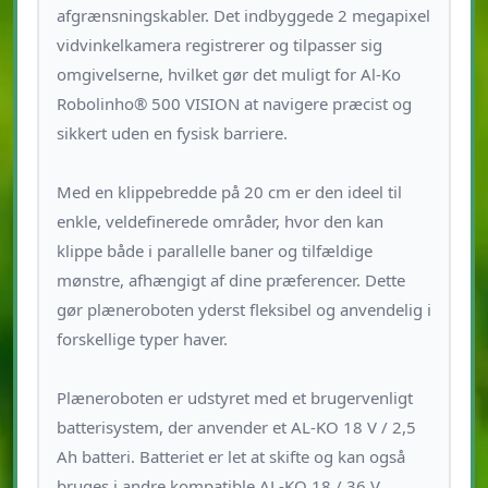
afgrænsningskabler. Det indbyggede 2 megapixel
vidvinkelkamera registrerer og tilpasser sig
omgivelserne, hvilket gør det muligt for Al-Ko
Robolinho® 500 VISION at navigere præcist og
sikkert uden en fysisk barriere.
Med en klippebredde på 20 cm er den ideel til
enkle, veldefinerede områder, hvor den kan
klippe både i parallelle baner og tilfældige
mønstre, afhængigt af dine præferencer. Dette
gør plæneroboten yderst fleksibel og anvendelig i
forskellige typer haver.
Plæneroboten er udstyret med et brugervenligt
batterisystem, der anvender et AL-KO 18 V / 2,5
Ah batteri. Batteriet er let at skifte og kan også
bruges i andre kompatible AL-KO 18 / 36 V