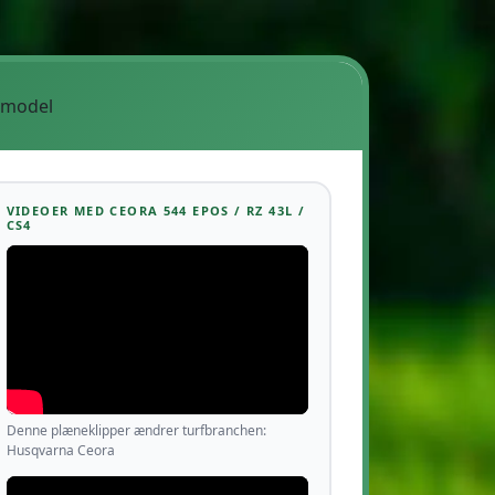
 model
VIDEOER MED CEORA 544 EPOS / RZ 43L /
CS4
Denne plæneklipper ændrer turfbranchen:
Husqvarna Ceora