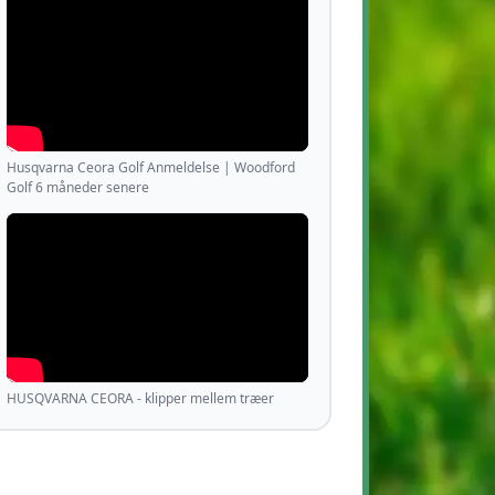
Husqvarna Ceora Golf Anmeldelse | Woodford
Golf 6 måneder senere
HUSQVARNA CEORA - klipper mellem træer