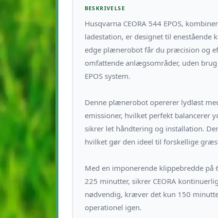
BESKRIVELSE
Husqvarna CEORA 544 EPOS, kombineret
ladestation, er designet til enestående 
edge plænerobot får du præcision og eff
omfattende anlægsområder, uden brug a
EPOS system.
Denne plænerobot opererer lydløst med
emissioner, hvilket perfekt balancerer 
sikrer let håndtering og installation. 
hvilket gør den ideel til forskellige gr
Med en imponerende klippebredde på 68 
225 minutter, sikrer CEORA kontinuerli
nødvendig, kræver det kun 150 minutter
operationel igen.