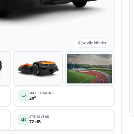
Se alle billeder
+6
MAX STIGNING
20°
STØJNIVEAU
72 dB