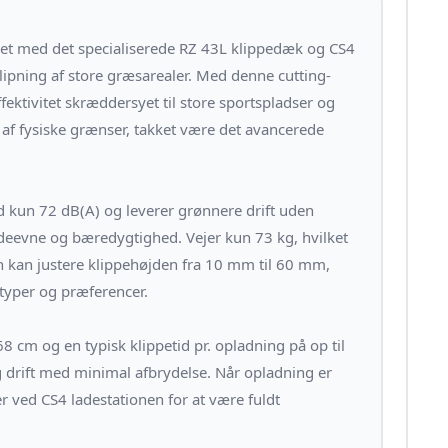
 med det specialiserede RZ 43L klippedæk og CS4
klipning af store græsarealer. Med denne cutting-
ektivitet skræddersyet til store sportspladser og
f fysiske grænser, takket være det avancerede
 kun 72 dB(A) og leverer grønnere drift uden
ydeevne og bæredygtighed. Vejer kun 73 kg, hvilket
Den kan justere klippehøjden fra 10 mm til 60 mm,
æstyper og præferencer.
cm og en typisk klippetid pr. opladning på op til
g drift med minimal afbrydelse. Når opladning er
 ved CS4 ladestationen for at være fuldt