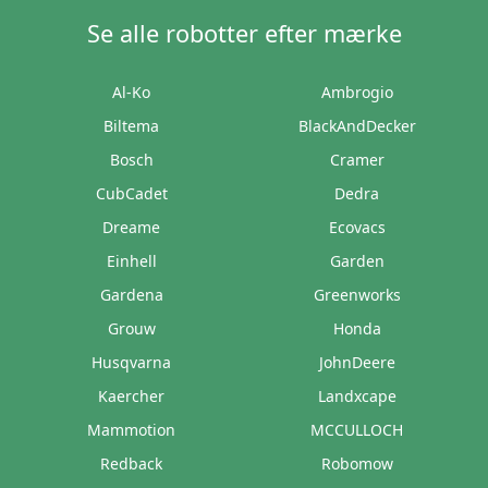
Se alle robotter efter mærke
Al-Ko
Ambrogio
Biltema
BlackAndDecker
Bosch
Cramer
CubCadet
Dedra
Dreame
Ecovacs
Einhell
Garden
Gardena
Greenworks
Grouw
Honda
Husqvarna
JohnDeere
Kaercher
Landxcape
Mammotion
MCCULLOCH
Redback
Robomow