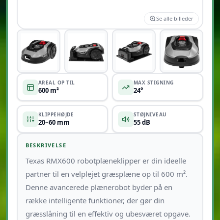
Se alle billeder
+14
AREAL OP TIL
MAX STIGNING
600 m²
24°
KLIPPEHØJDE
STØJNIVEAU
20–60 mm
55 dB
BESKRIVELSE
Texas RMX600 robotplæneklipper er din ideelle
partner til en velplejet græsplæne op til 600 m².
Denne avancerede plænerobot byder på en
række intelligente funktioner, der gør din
græsslåning til en effektiv og ubesværet opgave.