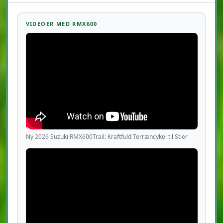
VIDEOER MED RMX600
Ny 2026 Suzuki RMX600Trail: Kraftfuld Terræncykel til Stier