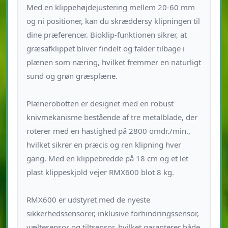
Med en klippehøjdejustering mellem 20-60 mm
og ni positioner, kan du skræddersy klipningen til
dine præferencer. Bioklip-funktionen sikrer, at
græsafklippet bliver findelt og falder tilbage i
plænen som næring, hvilket fremmer en naturligt
sund og grøn græsplæne.
Plænerobotten er designet med en robust
knivmekanisme bestående af tre metalblade, der
roterer med en hastighed på 2800 omdr./min.,
hvilket sikrer en præcis og ren klipning hver
gang. Med en klippebredde på 18 cm og et let
plast klippeskjold vejer RMX600 blot 8 kg.
RMX600 er udstyret med de nyeste
sikkerhedssensorer, inklusive forhindringssensor,
væltesensor og tiltsensor, hvilket garanterer både