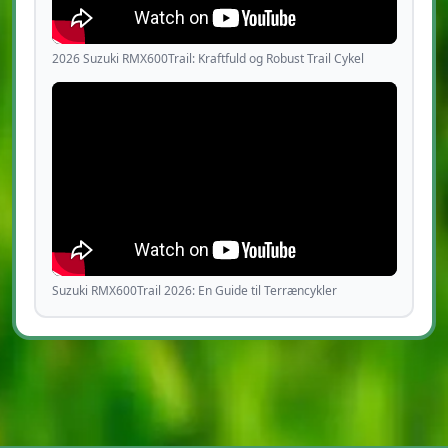
2026 Suzuki RMX600Trail: Kraftfuld og Robust Trail Cykel
Suzuki RMX600Trail 2026: En Guide til Terræncykler