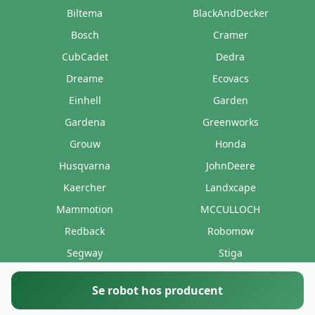
Biltema
BlackAndDecker
Bosch
Cramer
CubCadet
Dedra
Dreame
Ecovacs
Einhell
Garden
Gardena
Greenworks
Grouw
Honda
Husqvarna
JohnDeere
Kaercher
Landxcape
Mammotion
MCCULLOCH
Redback
Robomow
Segway
Stiga
Stihl
Texas
Se robot hos producent
Wolfgarten
Worx