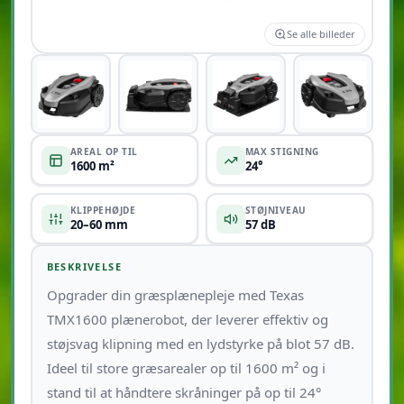
Se alle billeder
+3
AREAL OP TIL
MAX STIGNING
1600 m²
24°
KLIPPEHØJDE
STØJNIVEAU
20–60 mm
57 dB
BESKRIVELSE
Opgrader din græsplænepleje med Texas
TMX1600 plænerobot, der leverer effektiv og
støjsvag klipning med en lydstyrke på blot 57 dB.
Ideel til store græsarealer op til 1600 m² og i
stand til at håndtere skråninger på op til 24°