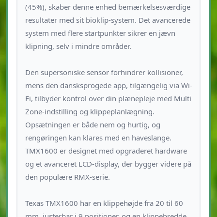
(45%), skaber denne enhed bemærkelsesværdige
resultater med sit bioklip-system. Det avancerede
system med flere startpunkter sikrer en jævn
klipning, selv i mindre områder.
Den supersoniske sensor forhindrer kollisioner,
mens den dansksprogede app, tilgængelig via Wi-
Fi, tilbyder kontrol over din plænepleje med Multi
Zone-indstilling og klippeplanlægning.
Opsætningen er både nem og hurtig, og
rengøringen kan klares med en haveslange.
TMX1600 er designet med opgraderet hardware
og et avanceret LCD-display, der bygger videre på
den populære RMX-serie.
Texas TMX1600 har en klippehøjde fra 20 til 60
mm, justerbar i 9 positioner, og en klippebredde